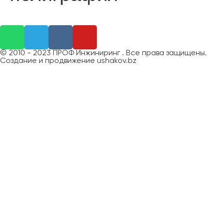
Отправляя заявку, вы соглашаетесь с обработкой
персональных данных
© 2010 - 2023 ПРОФ Инжиниринг . Все права защищены.
Оставить заявку
Создание и продвижение ushakov.bz